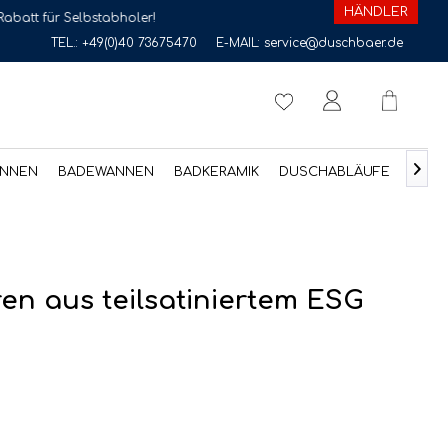
HÄNDLER
stabholer!
TEL.:
+49(0)40 73675470
E-MAIL:
service@duschbaer.de

NNEN
BADEWANNEN
BADKERAMIK
DUSCHABLÄUFE
ZUB
en aus teilsatiniertem ESG