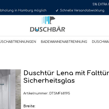
5% EXTRA Rabatt für Selb
Abholung in Hamburg möglich
Schnelle Versandabwicklung
USCHABTRENNUNGEN
BADEWANNENABTRENNUNG
DUSCHWA
Duschtür Lena mit Falttür
Sicherheitsglas
Artikelnummer: DTSMF68195
Breite: