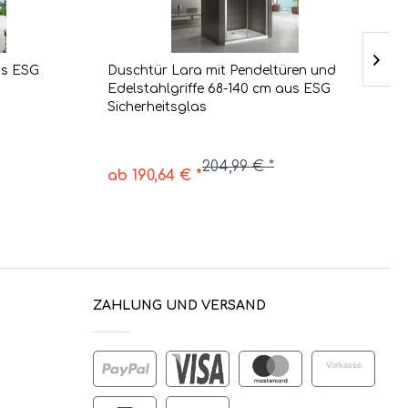
us ESG
Duschtür Lara mit Pendeltüren und
N
Edelstahlgriffe 68-140 cm aus ESG
E
Sicherheitsglas
204,99 € *
ab 190,64 € *
a
ZAHLUNG UND VERSAND
Vorkasse