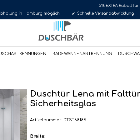
5% EXTRA Rabatt für Selbstabholer
Abholung in Hamburg möglich
Schnelle Versandabwicklung
USCHABTRENNUNGEN
BADEWANNENABTRENNUNG
DUSCHWA
Duschtür Lena mit Falttü
Sicherheitsglas
Artikelnummer: DTSF68185
Breite: