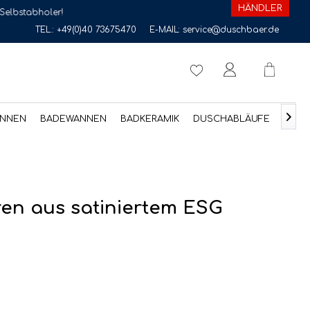
HÄNDLER
!
TEL.:
+49(0)40 73675470
E-MAIL:
service@duschbaer.de

NNEN
BADEWANNEN
BADKERAMIK
DUSCHABLÄUFE
ZUB
ren aus satiniertem ESG