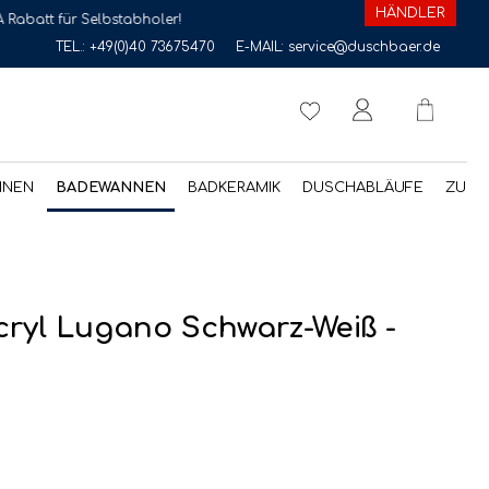
HÄNDLER
 Selbstabholer!
TEL.:
+49(0)40 73675470
E-MAIL:
service@duschbaer.de
NNEN
BADEWANNEN
BADKERAMIK
DUSCHABLÄUFE
ZUBE
ryl Lugano Schwarz-Weiß -