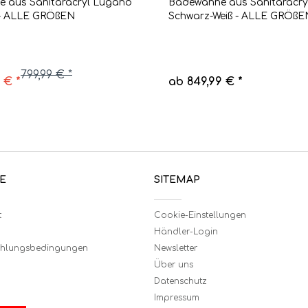
 aus Sanitäracryl Lugano
Badewanne aus Sanitäracry
 - ALLE GRÖßEN
Schwarz-Weiß - ALLE GRÖßE
799,99 € *
 € *
ab 849,99 € *
E
SITEMAP
t
Cookie-Einstellungen
Händler-Login
ahlungsbedingungen
Newsletter
Über uns
Datenschutz
Impressum