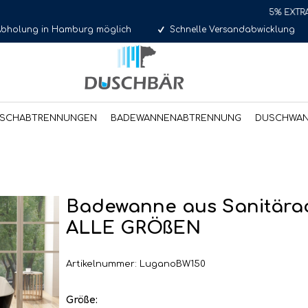
5% EXTRA Rabatt für
Abholung in Hamburg möglich
Schnelle Versandabwicklung
SCHABTRENNUNGEN
BADEWANNENABTRENNUNG
DUSCHWA
Badewanne aus Sanitärac
ALLE GRÖßEN
Artikelnummer: LuganoBW150
Größe: