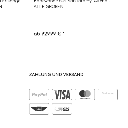
l Frisange
Badewanne aus Sanitäracryl Altena -
B
N
ALLE GRÖßEN
S
ab 929,99 € *
a
ZAHLUNG UND VERSAND
Vorkasse