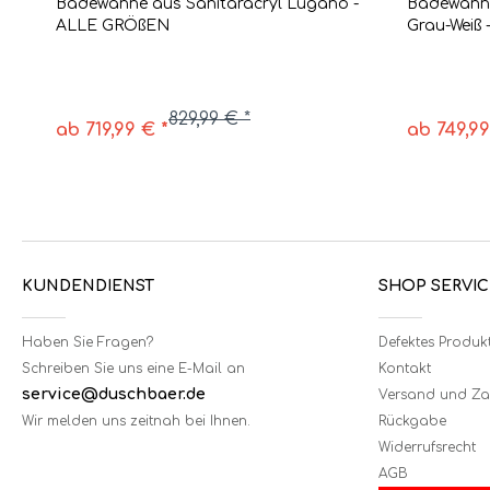
Badewanne aus Sanitäracryl Lugano -
Badewanne
ALLE GRÖßEN
Grau-Weiß
829,99 € *
ab 719,99 € *
ab 749,99
KUNDENDIENST
SHOP SERVIC
Haben Sie Fragen?
Defektes Produk
Schreiben Sie uns eine E-Mail an
Kontakt
service@duschbaer.de
Versand und Z
Wir melden uns zeitnah bei Ihnen.
Rückgabe
Widerrufsrecht
AGB