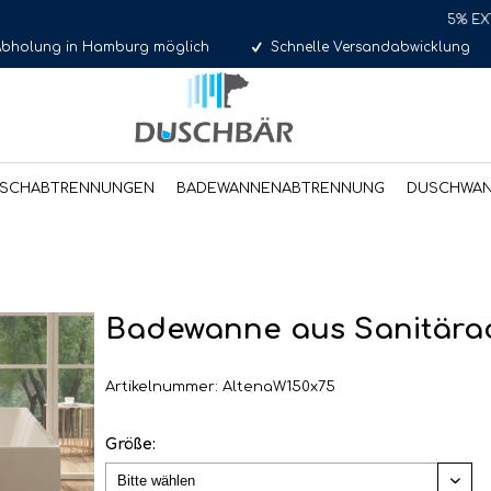
5% EXTRA Rabatt 
Abholung in Hamburg möglich
Schnelle Versandabwicklung
SCHABTRENNUNGEN
BADEWANNENABTRENNUNG
DUSCHWA
Badewanne aus Sanitärac
Artikelnummer: AltenaW150x75
Größe: