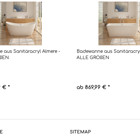
 aus Sanitäracryl Almere -
Badewanne aus Sanitäracry
ßEN
ALLE GRÖßEN
 € *
ab 869,99 € *
E
SITEMAP