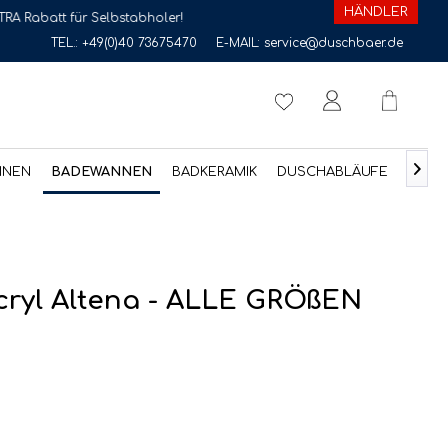
HÄNDLER
für Selbstabholer!
TEL.:
+49(0)40 73675470
E-MAIL:
service@duschbaer.de

NNEN
BADEWANNEN
BADKERAMIK
DUSCHABLÄUFE
ZUBE
ryl Altena - ALLE GRÖßEN