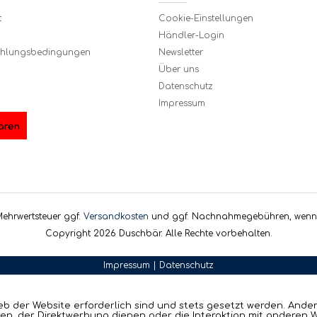
t
Cookie-Einstellungen
Händler-Login
ahlungsbedingungen
Newsletter
Über uns
Datenschutz
Impressum
ären
. Mehrwertsteuer ggf.
Versandkosten
und ggf. Nachnahmegebühren, wenn 
Copyright 2026 Duschbär. Alle Rechte vorbehalten.
Impressum
|
Datenschutz
eb der Website erforderlich sind und stets gesetzt werden. Ande
en, der Direktwerbung dienen oder die Interaktion mit anderen 