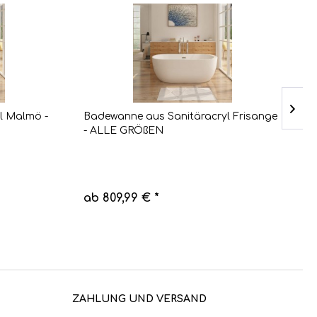
l Malmö -
Badewanne aus Sanitäracryl Frisange
B
- ALLE GRÖßEN
ab 809,99 € *
a
ZAHLUNG UND VERSAND