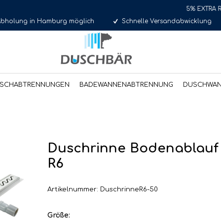
5% EXTRA Rabatt für Se
Abholung in Hamburg möglich
Schnelle Versandabwicklung
SCHABTRENNUNGEN
BADEWANNENABTRENNUNG
DUSCHWA
Duschrinne Bodenablauf W
R6
Artikelnummer: DuschrinneR6-50
Größe: