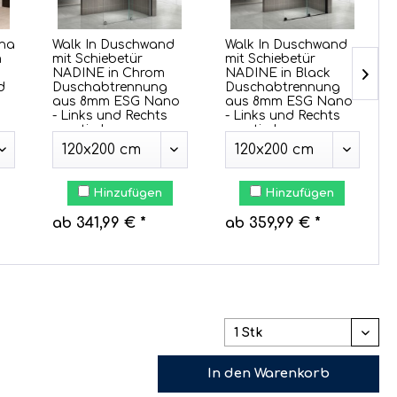
ona
Walk In Duschwand
Walk In Duschwand
m
mit Schiebetür
mit Schiebetür
NADINE in Chrom
NADINE in Black
d
Duschabtrennung
Duschabtrennung
aus 8mm ESG Nano
aus 8mm ESG Nano
- Links und Rechts
- Links und Rechts
montierbar
montierbar
Hinzufügen
Hinzufügen
ab 341,99 € *
ab 359,99 € *
In den
Warenkorb