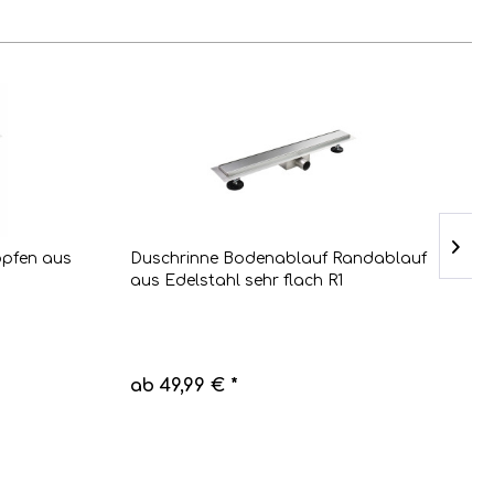
opfen aus
Duschrinne Bodenablauf Randablauf
D
aus Edelstahl sehr flach R1
a
ab 49,99 € *
a