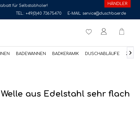
HÄNDLER
lbstabholer!
TEL.:
+49(0)40 73675470
E-MAIL:
service@duschbaer.de

NNEN
BADEWANNEN
BADKERAMIK
DUSCHABLÄUFE
ZUBE
elle aus Edelstahl sehr flach